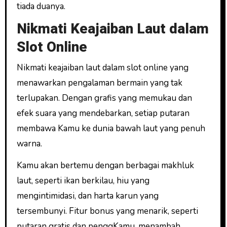
tiada duanya.
Nikmati Keajaiban Laut dalam
Slot Online
Nikmati keajaiban laut dalam slot online yang
menawarkan pengalaman bermain yang tak
terlupakan. Dengan grafis yang memukau dan
efek suara yang mendebarkan, setiap putaran
membawa Kamu ke dunia bawah laut yang penuh
warna.
Kamu akan bertemu dengan berbagai makhluk
laut, seperti ikan berkilau, hiu yang
mengintimidasi, dan harta karun yang
tersembunyi. Fitur bonus yang menarik, seperti
putaran gratis dan penggKamu, menambah