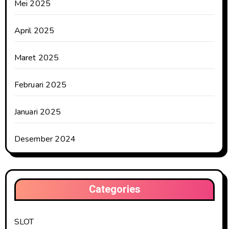
Mei 2025
April 2025
Maret 2025
Februari 2025
Januari 2025
Desember 2024
Categories
SLOT