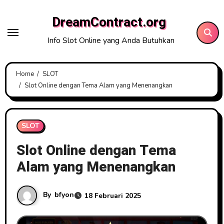
Skip
DreamContract.org
to
content
Info Slot Online yang Anda Butuhkan
Home
SLOT
Slot Online dengan Tema Alam yang Menenangkan
SLOT
Slot Online dengan Tema
Alam yang Menenangkan
By
bfyon
18 Februari 2025