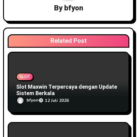
p
By
bfyon
o
s
Related Post
SLOT
Slot Maxwin Terpercaya dengan Update
Sistem Berkala
bfyon
12 Juli 2026