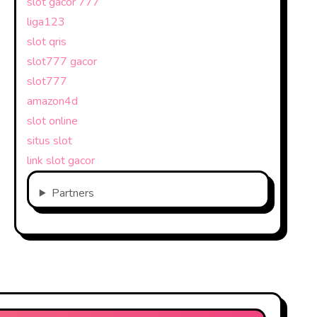
slot gacor 777
liga123
slot qris
slot777 gacor
slot777
amazon4d
slot online
situs slot
link slot gacor
Partners