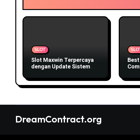
SLOT
SLO
Slot Maxwin Terpercaya
Best
dengan Update Sistem
Comf
Berkala
DreamContract.org