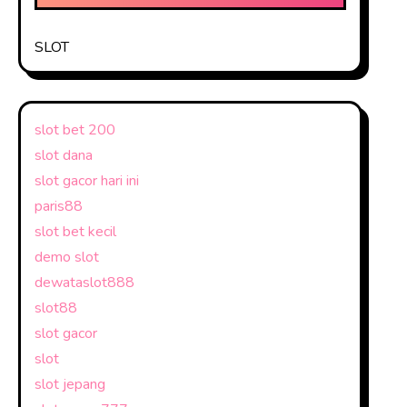
SLOT
slot bet 200
slot dana
slot gacor hari ini
paris88
slot bet kecil
demo slot
dewataslot888
slot88
slot gacor
slot
slot jepang