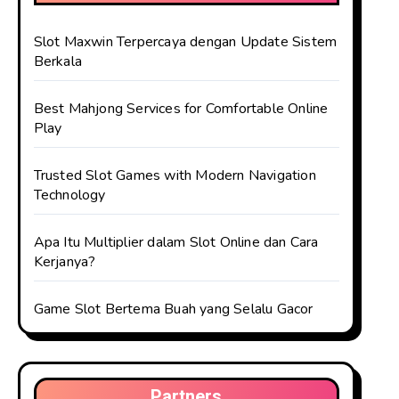
Slot Maxwin Terpercaya dengan Update Sistem
Berkala
Best Mahjong Services for Comfortable Online
Play
Trusted Slot Games with Modern Navigation
Technology
Apa Itu Multiplier dalam Slot Online dan Cara
Kerjanya?
Game Slot Bertema Buah yang Selalu Gacor
Partners